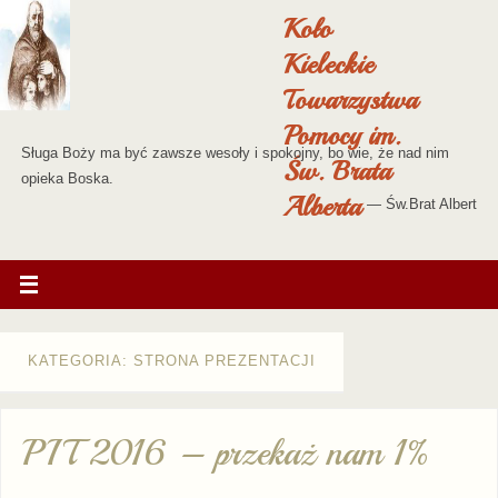
Koło
Kieleckie
Towarzystwa
Pomocy im.
Sługa Boży ma być zawsze wesoły i spokojny, bo wie, że nad nim
Św. Brata
opieka Boska.
Alberta
—
Św.Brat Albert
KATEGORIA: STRONA PREZENTACJI
PIT 2016 – przekaż nam 1%